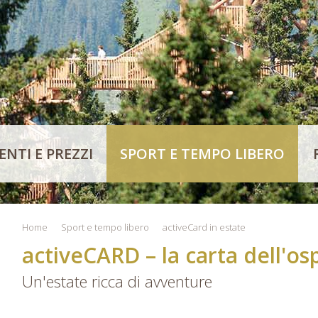
NTI E PREZZI
SPORT E TEMPO LIBERO
Home
Sport e tempo libero
activeCard in estate
activeCARD – la carta dell'os
Un'estate ricca di avventure