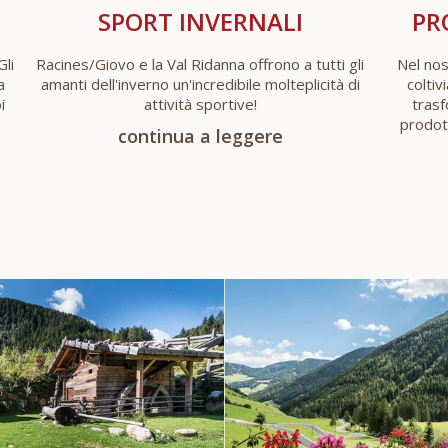
SPORT INVERNALI
PR
Gli
Racines/Giovo e la Val Ridanna offrono a tutti gli
Nel nos
a
amanti dell'inverno un'incredibile molteplicità di
coltiv
i
attività sportive!
trasf
prodot
continua a leggere
WELLNESS
VAL DI GIO