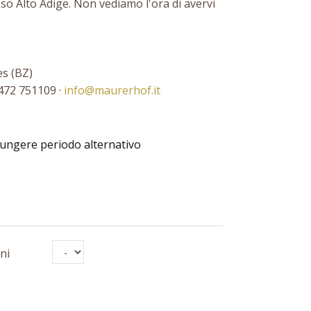
so Alto Adige. Non vediamo l'ora di avervi
es (BZ)
0472 751109 ·
info@maurerhof.it
ungere periodo alternativo
ni