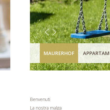
<
>
MAURERHOF
APPARTAME
Benvenuti
La nostra malga